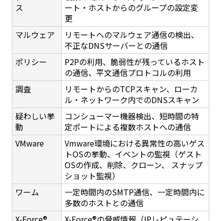
ス
ート・ホストからのグループの設定変
更
マルウェア
リモートへのマルウェア通信の検出、
不正なDNSサーバーとの通信
ポリシー
P2Pの利用、脆弱性が残っているホスト
の通信、平文通信プロトコルの利用
調査
リモートからのTCPスキャン、ローカ
ル・ネットワーク内でのDNSスキャン
疑わしい挙
コンシューマー機器検出、短時間の特
動
定ポートによる複数ホストへの通信
VMware
Vmware環境における異常性の高いゲス
トOSの挙動、イベントの監視（ゲスト
OSの作成、削除、クローン、 スナップ
ショット監視）
ワーム
一定時間内のSMTP通信、一定時間内に
多数のホストとの通信
X-Force®
X-Force®の脅威情報（IPレピュテーシ