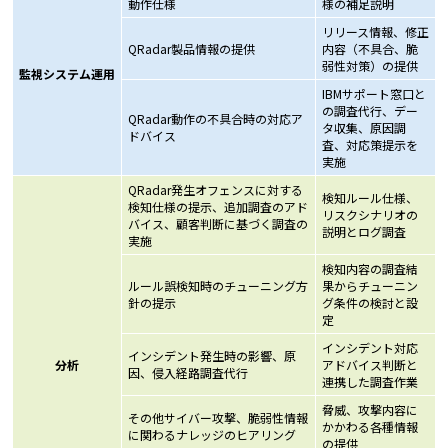
動作仕様
様の補足説明
リリース情報、修正
QRadar製品情報の提供
内容（不具合、脆
弱性対策）の提供
監視システム運用
IBMサポート窓口と
の調査代行、デー
QRadar動作の不具合時の対応ア
タ収集、原因調
ドバイス
査、対応策提示を
実施
QRadar発生オフェンスに対する
検知ルール仕様、
検知仕様の提示、追加調査のアド
リスクシナリオの
バイス、顧客判断に基づく調査の
説明とログ調査
実施
検知内容の調査結
ルール誤検知時のチューニング方
果からチューニン
針の提示
グ条件の検討と設
定
インシデント対応
インシデント発生時の影響、原
分析
アドバイス判断と
因、侵入経路調査代行
連携した調査作業
脅威、攻撃内容に
その他サイバー攻撃、脆弱性情報
かかわる各種情報
に関わるナレッジのヒアリング
の提供