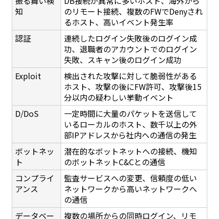
振る舞い検
DB接続が異常に多いホスト、海外から
知
のリモート接続、複数のFWでDenyされ
るホスト、高いイベント発生率
認証
連続したログイン失敗後のログイン成
功、退職者のアカウントでのログイン
失敗、スキャン後のログイン成功
Exploit
検出された攻撃に対して脆弱性がある
ホスト、攻撃の後にFW許可、攻撃後15
分以内の疑わしい挙動イベント
D/DoS
一定時間に大量のパケットを送信して
いるローカルのホスト、数千以上の外
部IPアドレスから社内への通信の発生
ボットネッ
潜在的なボットネットへの接続、機知
ト
のボットネットC&Cとの通信
コンプライ
監査サービスへの変更、信頼度の低い
アンス
ネットワークから高いネットワークへ
の通信
データベー
複数の場所からの同時ログイン、リモ